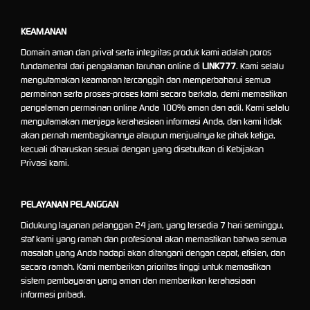
KEAMANAN
Domain aman dan privat serta integritas produk kami adalah poros
fundamental dari pengalaman taruhan online di
LINK777
. Kami selalu
mengutamakan keamanan tercanggih dan memperbaharui semua
permainan serta proses-proses kami secara berkala, demi memastikan
pengalaman permainan online Anda 100% aman dan adil. Kami selalu
mengutamakan menjaga kerahasiaan informasi Anda, dan kami tidak
akan pernah membagikannya ataupun menjualnya ke pihak ketiga,
kecuali diharuskan sesuai dengan yang disebutkan di Kebijakan
Privasi kami.
PELAYANAN PELANGGAN
Didukung layanan pelanggan 24 jam, yang tersedia 7 hari seminggu,
staf kami yang ramah dan profesional akan memastikan bahwa semua
masalah yang Anda hadapi akan ditangani dengan cepat, efisien, dan
secara ramah. Kami memberikan prioritas tinggi untuk memastikan
sistem pembayaran yang aman dan memberikan kerahasiaan
informasi pribadi.