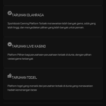
TARUHAN OLAHRAGA
Sportsbook Gaming Platform Terbaik menawarkan lebih banyak game, odds yang
lebih tinggi, dan menyediakan pilihan yang lebih banyak untuk pemain.
TARUHAN LIVE KASINO
Platform Pilihan bagi perusahaan-perusahaan terbaik di dunia, dengan pilihan
variasi game terbanyak
TARUHAN TOGEL
Platform togel yang menarik dari perusahan terbaik di dunia yang menawarkan
hadiah kemenangan besar