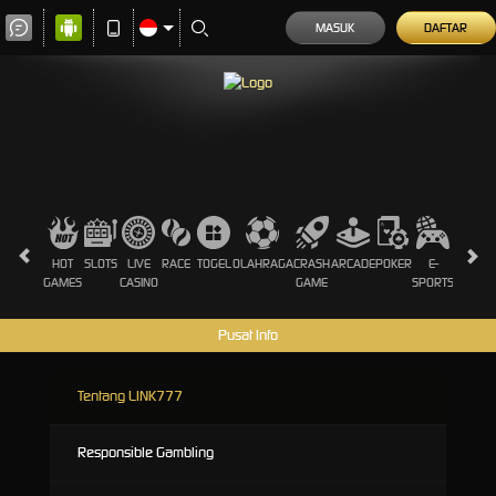
MASUK
DAFTAR
HOT
SLOTS
LIVE
RACE
TOGEL
OLAHRAGA
CRASH
ARCADE
POKER
E-
PROMO
GAMES
CASINO
GAME
SPORTS
Pusat Info
Tentang LINK777
Responsible Gambling