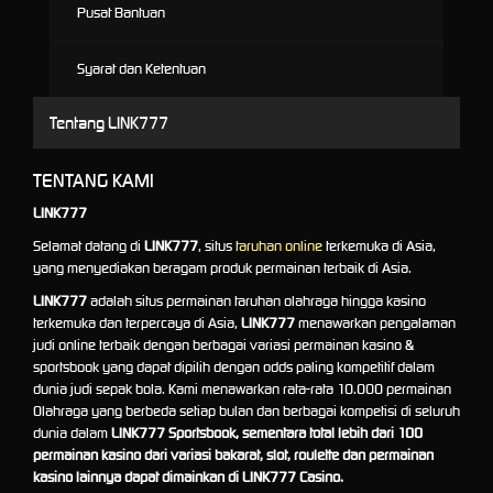
Pusat Bantuan
Syarat dan Ketentuan
Tentang LINK777
TENTANG KAMI
LINK777
Selamat datang di
LINK777
, situs
taruhan online
terkemuka di Asia,
yang menyediakan beragam produk permainan terbaik di Asia.
LINK777
adalah situs permainan taruhan olahraga hingga kasino
terkemuka dan terpercaya di Asia,
LINK777
menawarkan pengalaman
judi online terbaik dengan berbagai variasi permainan kasino &
sportsbook yang dapat dipilih dengan odds paling kompetitif dalam
dunia judi sepak bola. Kami menawarkan rata-rata 10.000 permainan
Olahraga yang berbeda setiap bulan dan berbagai kompetisi di seluruh
dunia dalam
LINK777
Sportsbook, sementara total lebih dari 100
permainan kasino dari variasi bakarat, slot, roulette dan permainan
kasino lainnya dapat dimainkan di LINK777 Casino.