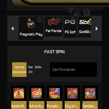
i
i
i
i
i
Facha
Fat Panda
Slot88 x PP
PG Soft
Pragmatic Play
FAST SPIN
Semua
Top
Slots
permainan
20
Apollo Ray of Luck
Adventure To The West
Pumpkins Go Lucky
City of Jewels
Caribbean Riches