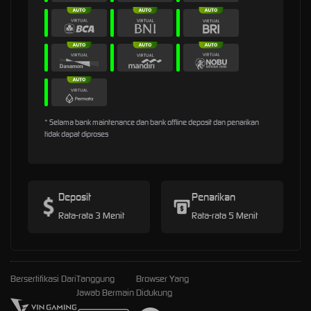
* Selama bank maintenance dan bank offline deposit dan penarikan
tidak dapat diproses
Deposit
Penarikan
Rata-rata 3 Menit
Rata-rata 5 Menit
Bersertifikasi Dari
Tanggung
Browser Yang
Jawab Bermain
Didukung