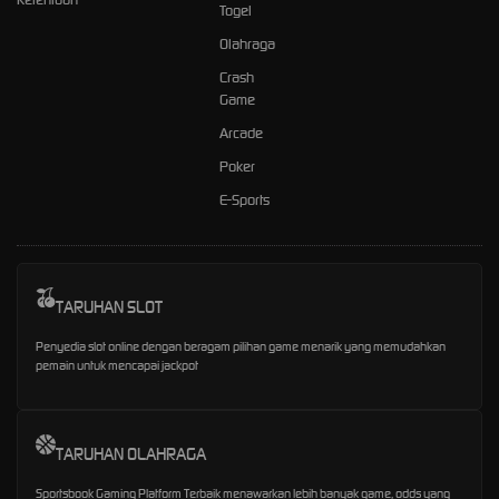
Togel
Olahraga
Crash
Game
Arcade
Poker
E-Sports
TARUHAN SLOT
Penyedia slot online dengan beragam pilihan game menarik yang memudahkan
pemain untuk mencapai jackpot
TARUHAN OLAHRAGA
Sportsbook Gaming Platform Terbaik menawarkan lebih banyak game, odds yang