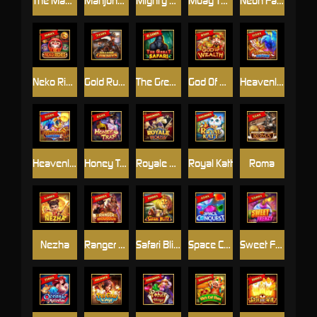
The Maya Myth
Mahjong Princess
Mighty Sevens
Muay Thai Fighter
Neon Fantasy
Neko Riches
Gold Rush Cowboys
The Great Safari
God Of Wealth
Heavenly Fortunes
Heavenly Fortunes 2
Honey Trap
Royale House
Royal Katt
Roma
Nezha
Ranger Showdown
Safari Blitz
Space Conquest
Sweet Frenzy