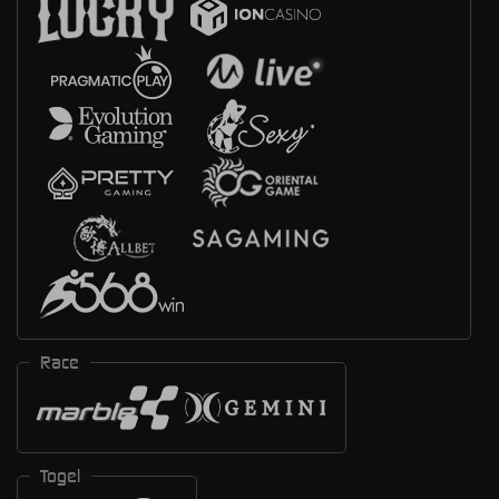
Race
Togel