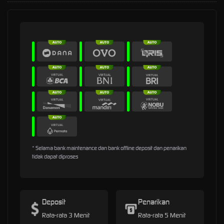
* Selama bank maintenance dan bank offline deposit dan penarikan
tidak dapat diproses
Deposit
Penarikan
Rata-rata 3 Menit
Rata-rata 5 Menit