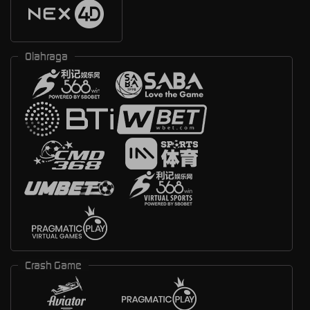
Olahraga
Crash Game