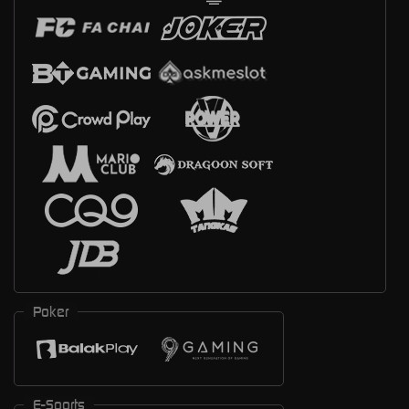
Poker
E-Sports