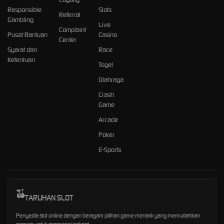
Responsible
Slots
Referral
Gambling
Live
Complaint
Pusat Bantuan
Casino
Center
Syarat dan
Race
Ketentuan
Togel
Olahraga
Crash
Game
Arcade
Poker
E-Sports
TARUHAN SLOT
Penyedia slot online dengan beragam pilihan game menarik yang memudahkan
pemain untuk mencapai jackpot