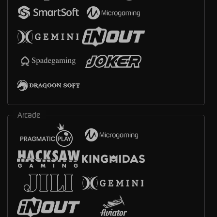
Arcade