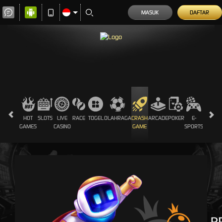
MASUK
DAFTAR
HOT
SLOTS
LIVE
RACE
TOGEL
OLAHRAGA
CRASH
ARCADE
POKER
E-
PROMO
GAMES
CASINO
GAME
SPORTS