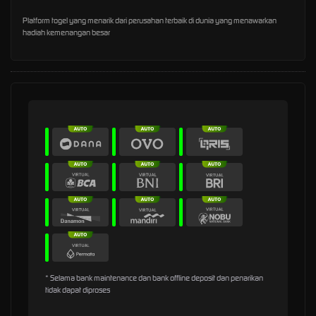
Platform togel yang menarik dari perusahan terbaik di dunia yang menawarkan
hadiah kemenangan besar
* Selama bank maintenance dan bank offline deposit dan penarikan
tidak dapat diproses