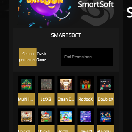
SMARTSOFT
Semua
Crash
permainan
Game
Multi Hot Wheel
JetX3
Crash Duel X
RodeoX
DoubleX
ChickenWays
Chicken Highway
Bottle Mania
TowerX
4 Bonuses Bonanza