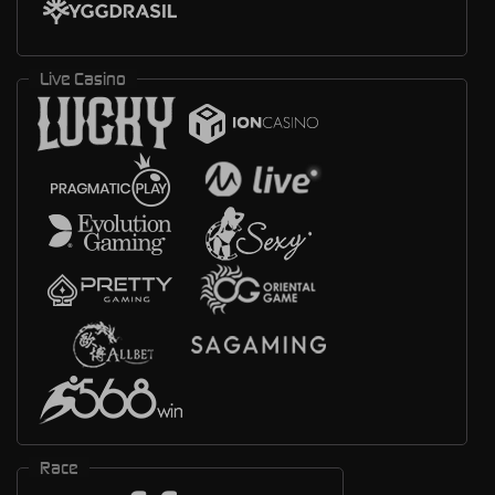
Live Casino
Race