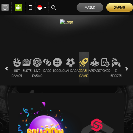
MASUK
DAFTAR
HOT
SLOTS
LIVE
RACE
TOGEL
OLAHRAGA
CRASH
ARCADE
POKER
E-
PROMO
GAMES
CASINO
GAME
SPORTS