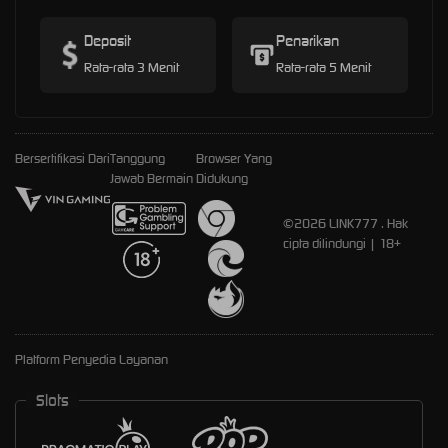
Deposit
Penarikan
Rata-rata 3 Menit
Rata-rata 5 Menit
Bersertifikasi Dari
Tanggung
Browser Yang
Jawab Bermain
Didukung
©2026 LINK777 . Hak
cipta dilindungi | 18+
Platform Penyedia Layanan
Slots