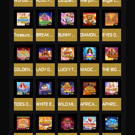
Wonder Ace
Aztec Fortune
Cleopatra's Fortune Ways
Mahjong Dragon Ways
Sugar Candy Bonanza
Treasures of Olympus 1000
BREAK THE BANK
BUNNY VIP NIGHT
DIAMOND KING
EYES OF RA
GOLDEN FORTUNE HORSE
LADY OF RA
LUCKY TIGER
MAGIC PEARLS
THE BIG THE FAT THE UGLY
TIDES OF FORTUNE
WHITE ELEPHANT
WILD MINER
AFRICAN BUFFALO 5000
APHRODITE’S BLESSING