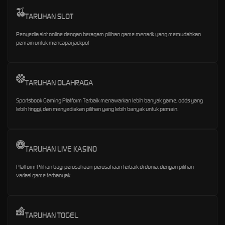
TARUHAN SLOT
Penyedia slot online dengan beragam pilihan game menarik yang memudahkan
pemain untuk mencapai jackpot
TARUHAN OLAHRAGA
Sportsbook Gaming Platform Terbaik menawarkan lebih banyak game, odds yang
lebih tinggi, dan menyediakan pilihan yang lebih banyak untuk pemain.
TARUHAN LIVE KASINO
Platform Pilihan bagi perusahaan-perusahaan terbaik di dunia, dengan pilihan
variasi game terbanyak
TARUHAN TOGEL