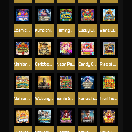
Cosmic Riches
Kunoichi Bounty
Fishing Mania
Lucky Circus
Slime Quest
Mahjong Fortune 2
Caribbean Treasure
Neon Party
Candy Combo 2
Rise of Athena 1000
Mahjong Fortune 3
Wukong Rising
Santa Spins
Kunoichi Bounty 1000
Fruit Fiesta