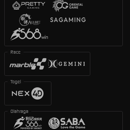
Race
Togel
Olahraga