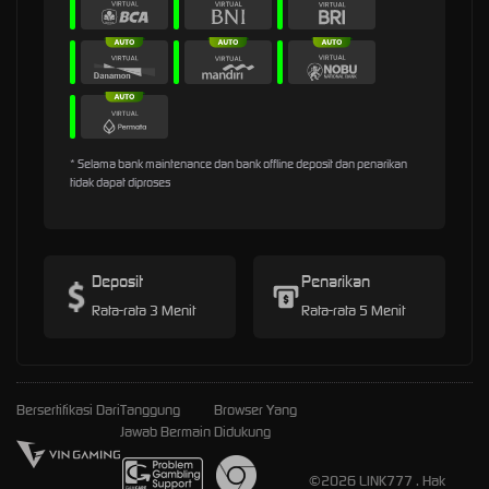
* Selama bank maintenance dan bank offline deposit dan penarikan
tidak dapat diproses
Deposit
Penarikan
Rata-rata 3 Menit
Rata-rata 5 Menit
Bersertifikasi Dari
Tanggung
Browser Yang
Jawab Bermain
Didukung
©2026 LINK777 . Hak