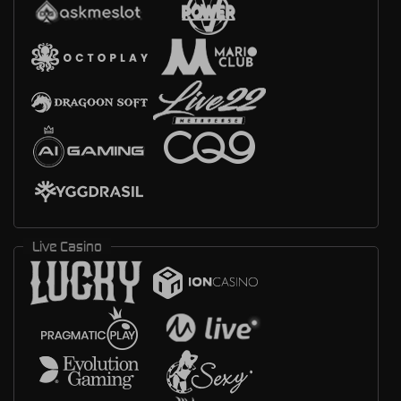
Live Casino