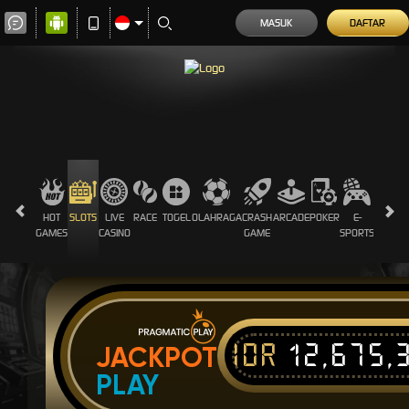
MASUK
DAFTAR
HOT
SLOTS
LIVE
RACE
TOGEL
OLAHRAGA
CRASH
ARCADE
POKER
E-
PROMO
GAMES
CASINO
GAME
SPORTS
IDR
12,675,
JACKPOT
PLAY