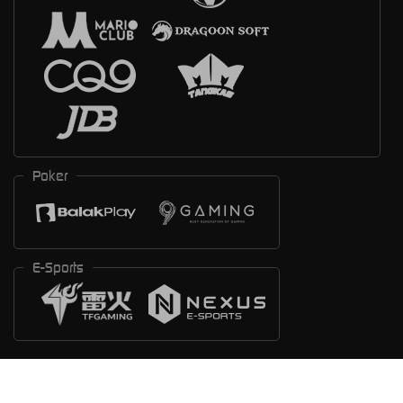
Poker
E-Sports