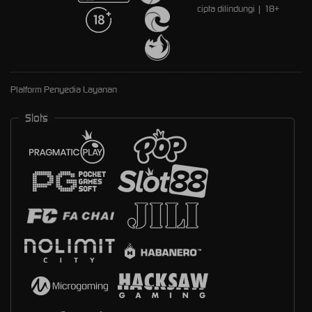
cipta dilindungi | 18+
Platform Penyedia Layanan
Slots