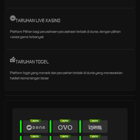
TARUHAN LIVE KASINO
Platform Pilihan bagi perusahaan-perusahaan terbaik di dunia, dengan pilihan
variasi game terbanyak
TARUHAN TOGEL
Platform togel yang menarik dari perusahan terbaik di dunia yang menawarkan
hadiah kemenangan besar