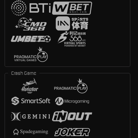
Crash Game