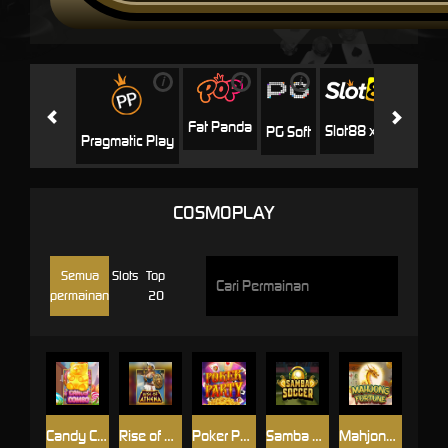
i
i
i
i
i
Facha
Fat Panda
Slot88 x PP
PG Soft
Pragmatic Play
COSMOPLAY
Semua
Slots
Top
permainan
20
Candy Combo
Rise of Athena
Poker Party
Samba Soccer
Mahjong Fortune