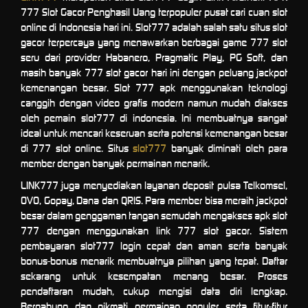
777 Slot Gacor Penghasil Uang terpopuler pusat cari cuan slot
online di Indonesia hari ini. Slot777 adalah salah satu situs slot
gacor terpercaya yang menawarkan berbagai game 777 slot
seru dari provider Habanero, Pragmatic Play, PG Soft, dan
masih banyak 777 slot gacor hari ini dengan peluang jackpot
kemenangan besar. Slot 777 apk menggunakan teknologi
canggih dengan video grafis modern namun mudah diakses
oleh pemain slot777 di indonesia. Ini membuatnya sangat
ideal untuk mencari keseruan serta potensi kemenangan besar
di 777 slot online. Situs
slot777
banyak diminati oleh para
member dengan banyak permainan menarik.
LINK777 juga menyediakan layanan deposit pulsa Telkomsel,
OVO, Gopay, Dana dan QRIS. Para member bisa meraih jackpot
besar dalam genggaman tangan semudah mengakses apk slot
777 dengan menggunakan link 777 slot gacor. Sistem
pembayaran slot777 login cepat dan aman serta banyak
bonus-bonus menarik membuatnya pilihan yang tepat. Daftar
sekarang untuk kesempatan menang besar. Proses
pendaftaran mudah, cukup mengisi data diri lengkap.
Bergabung dan nikmati permainan populer serta fitur-fitur