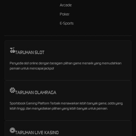
Arcade
Poker
E-Sports
TARUHAN SLOT
Penyedia slot online dengan beragam pilihan game menarik yang memudahkan
pemain untuk mencapai jackpot
TARUHAN OLAHRAGA
Sportsbook Gaming Platform Terbaik menawarkan lebih banyak game, odds yang
lebih tinggi, dan menyediakan pilihan yang lebih banyak untuk pemain.
TARUHAN LIVE KASINO