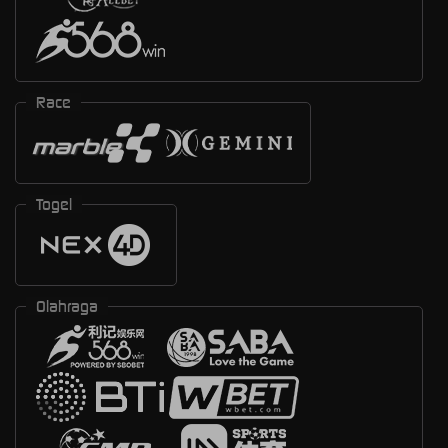
Race
Togel
Olahraga