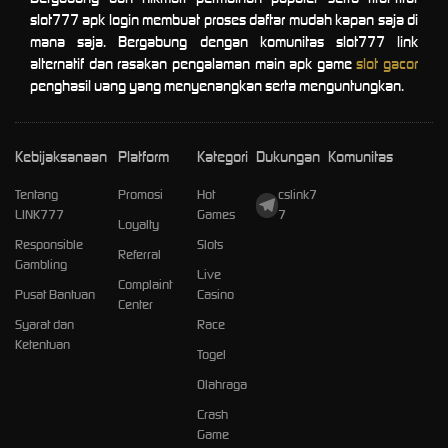
slot777 apk login membuat proses daftar mudah kapan saja di
mana saja. Bergabung dengan komunitas slot777 link
alternatif dan rasakan pengalaman main apk game
slot gacor
penghasil uang yang menyenangkan serta menguntungkan.
Kebijaksanaan
Platform
Kategori
Dukungan
Komunitas
Tentang
Promosi
Hot
cslink7
LINK777
Games
7
Loyalty
Responsible
Slots
Referral
Gambling
Live
Complaint
Pusat Bantuan
Casino
Center
Syarat dan
Race
Ketentuan
Togel
Olahraga
Crash
Game