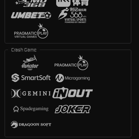
Crash Game