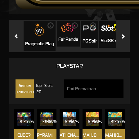
i
i
i
i
i
Facha
Fat Panda
Slot88 x PP
PG Soft
Pragmatic Play
PLAYSTAR
Semua
Top
Slots
permainan
20
RTP
97%
RTP
96%
RTP
97%
RTP
98%
RTP
97%
CUBE?
PYRAMID OF FLAMES
ATHENA LUCKY SPREAD
MAHJONG WAYS 3+
MAHJONG WAYS 3