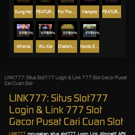
Kung Hei
FEATURE BUY・SUPER POWERFUL
For The Horde
Vampire
FEATURE BUY - Golden Pig
RTP
83%
RTP
88%
RTP
84%
RTP
96%
Athena
Wu Xia
Challenge・Mayan Calendar
Horde 2 Winter
LINK777: Situs Slot777 Login & Link 777 Slot Gacor Pusat
Cari Cuan Slot
LINK777: Situs Slot777
Login & Link 777 Slot
Gacor Pusat Cari Cuan Slot
LINK777
merupakan situs slot777 Login Link Alternatif APK