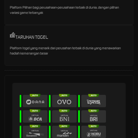
Platform Pilihan bagi perusahaan-perusahaan terbaik di dunia, dengan pilihan
variasi game terbanyak
TARUHAN TOGEL
Platform togel yang menarik dari perusahan terbaik di dunia yang menawarkan
hadiah kemenangan besar