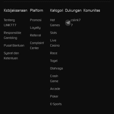
Kebijaksanaan
Platform
Kategori
Dukungan
Komunitas
Tentang
Promosi
Hot
cslink7
LINK777
Games
7
Loyalty
Responsible
Slots
Referral
Gambling
Live
Complaint
Pusat Bantuan
Casino
Center
Syarat dan
Race
Ketentuan
Togel
Olahraga
Crash
Game
Arcade
Poker
E-Sports