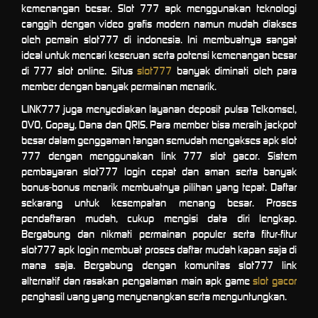
kemenangan besar. Slot 777 apk menggunakan teknologi
canggih dengan video grafis modern namun mudah diakses
oleh pemain slot777 di indonesia. Ini membuatnya sangat
ideal untuk mencari keseruan serta potensi kemenangan besar
di 777 slot online. Situs
slot777
banyak diminati oleh para
member dengan banyak permainan menarik.
LINK777 juga menyediakan layanan deposit pulsa Telkomsel,
OVO, Gopay, Dana dan QRIS. Para member bisa meraih jackpot
besar dalam genggaman tangan semudah mengakses apk slot
777 dengan menggunakan link 777 slot gacor. Sistem
pembayaran slot777 login cepat dan aman serta banyak
bonus-bonus menarik membuatnya pilihan yang tepat. Daftar
sekarang untuk kesempatan menang besar. Proses
pendaftaran mudah, cukup mengisi data diri lengkap.
Bergabung dan nikmati permainan populer serta fitur-fitur
slot777 apk login membuat proses daftar mudah kapan saja di
mana saja. Bergabung dengan komunitas slot777 link
alternatif dan rasakan pengalaman main apk game
slot gacor
penghasil uang yang menyenangkan serta menguntungkan.