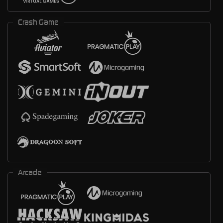
Crash Game
Arcade