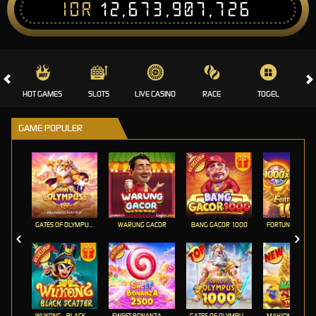
IDR
12,673,907,726
HOT GAMES
SLOTS
LIVE CASINO
RACE
TOGEL
OL
GAME POPULER
GATES OF OLYMPUS POP
WARUNG GACOR
BANG GACOR 1000
WUKONG - BLACK SCATTER
SWEET BONANZA 2500
GATES OF OLYMPUS 1000